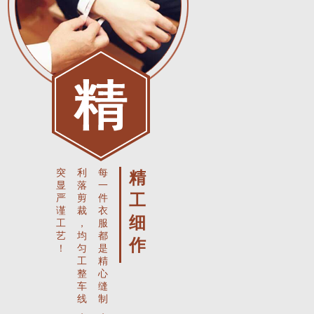
突
利
每
精
显
落
一
工
严
剪
件
谨
裁
衣
细
工
，
服
艺
均
都
作
！
匀
是
工
精
整
心
车
缝
线
制
，
，