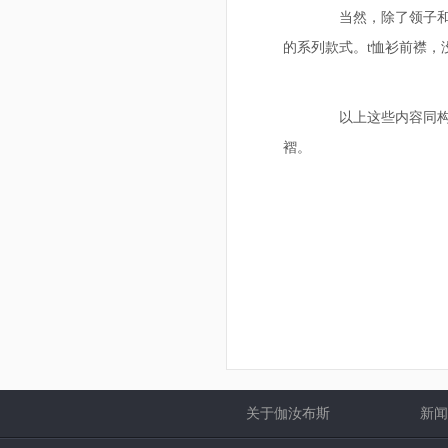
当然，除了领子和袖
的系列款式。t恤衫前襟，
以上这些内容同构成
褶。
关于伽汝布斯
新闻