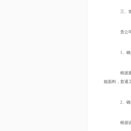
三、签
贵公司对
1、确
根据最终
能面料，普通工
2、确
根据设计