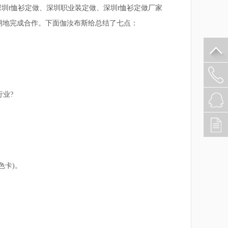
t恤衫定做、深圳职业装定做、深圳t恤衫定做厂家
期地完成合作。下面伽汝布斯给总结了七点：
业?
卡)。