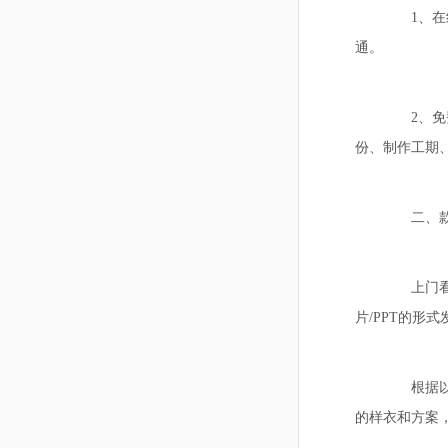
1、在线
通。
2、免费
份、制作工期
二、款
上门看样
片/PPT的形
根据以上
的样衣和方案