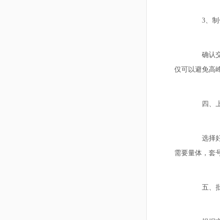
3、制
确认交货时
仅可以避免高
四、上
选择好款
需要量体，套
五、批