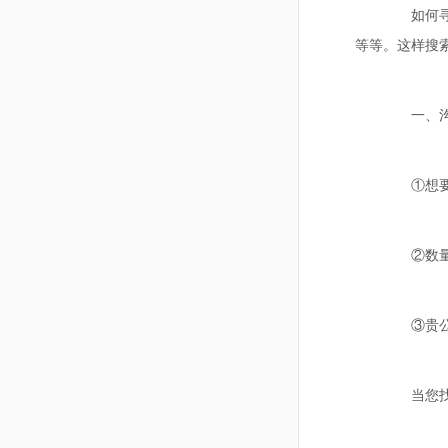
如何寻找
等等。这样搜
一、沟
①想要什
②数量大
③贵公司
当您找到